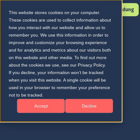
Anmeldung
This website stores cookies on your computer.
These cookies are used to collect information about
how you interact with our website and allow us to
remember you. We use this information in order to
improve and customize your browsing experience
and for analytics and metrics about our visitors both
on this website and other media. To find out more
about the cookies we use, see our Privacy Policy.
If you decline, your information won’t be tracked
when you visit this website. A single cookie will be
used in your browser to remember your preference
not to be tracked.
Accept
Decline
Entdecken Sie, wie
deepeye® TPS
Netzhautspezialisten bei der Planung einer
Anti-VEGF-Therapie unterstützt - mit
prädiktiven Erkenntnissen, Biomarker-