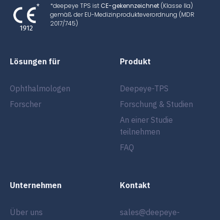
*deepeye TPS ist
CE-gekennzeichnet
(Klasse IIa)
gemäß der EU-Medizinprodukteverordnung (MDR
2017/745)
Lösungen für
Produkt
Ophthalmologen
Deepeye-TPS
Forscher
Forschung & Studien
An einer Studie
teilnehmen
FAQ
Unternehmen
Kontakt
Über uns
sales@deepeye-