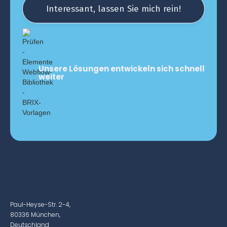
Interessant, lassen Sie mich rein!
10 years
https:
Unsere Lösungen entwickeln sich schnell
https:
weiter
Business processes and procedures
(
8 years
(
6 years
Paul-Heyse-Str. 2-4,
80336 München,
Deutschland