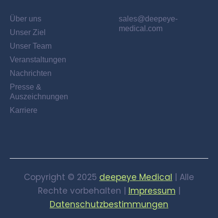
Communication via Messenger (support via
Google Meet)
Über uns
sales@deepeye-
medical.com
Unser Ziel
Unser Team
Processing of applicant data via online form
https:
Veranstaltungen
https:
Nachrichten
Presse &
Auszeichnungen
Karriere
(
(
https:
Copyright © 2025
deepeye Medical
| Alle
Rechte vorbehalten |
Impressum
|
Datenschutzbestimmungen