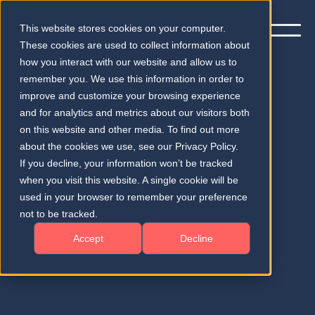
This website stores cookies on your computer.
These cookies are used to collect information about
how you interact with our website and allow us to
remember you. We use this information in order to
improve and customize your browsing experience
and for analytics and metrics about our visitors both
on this website and other media. To find out more
about the cookies we use, see our Privacy Policy.
Für uns steht KI für "erweiterte Intelligenz", die
If you decline, your information won’t be tracked
die menschliche Intelligenz verbessert,
when you visit this website. A single cookie will be
anstatt sie zu ersetzen.
used in your browser to remember your preference
not to be tracked.
American Medical Association
: "Der Begriff
Accept
Decline
"erweiterte Intelligenz" (KI) ist eine
Konzeptualisierung der künstlichen Intelligenz,
die sich auf die unterstützende Rolle der KI
konzentriert und betont, dass ihr Design die