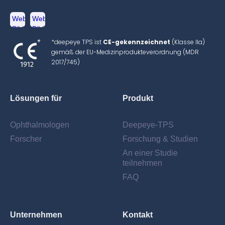
*deepeye TPS ist
CE-gekennzeichnet
(Klasse IIa)
gemäß der EU-Medizinprodukteverordnung (MDR
2017/745)
Lösungen für
Produkt
Ophthalmologen
Deepeye-TPS
Forscher
Forschung & Studien
An einer Studie
teilnehmen
FAQ
Unternehmen
Kontakt