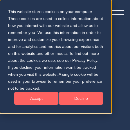
This website stores cookies on your computer.
These cookies are used to collect information about
how you interact with our website and allow us to
remember you. We use this information in order to
improve and customize your browsing experience
and for analytics and metrics about our visitors both
Abonnieren Sie unseren
on this website and other media. To find out more
vierteljährlichen Newsletter
about the cookies we use, see our Privacy Policy.
If you decline, your information won’t be tracked
when you visit this website. A single cookie will be
Testimonials und Erfolgsgeschichten
used in your browser to remember your preference
Neuigkeiten und Fortschritte in der
not to be tracked.
medizinischen KI
Accept
Decline
Einblicke in Markt und Regulierung