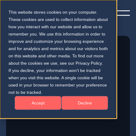
This website stores cookies on your computer.
These cookies are used to collect information about
how you interact with our website and allow us to
remember you. We use this information in order to
improve and customize your browsing experience
and for analytics and metrics about our visitors both
on this website and other media. To find out more
about the cookies we use, see our Privacy Policy.
If you decline, your information won’t be tracked
when you visit this website. A single cookie will be
used in your browser to remember your preference
Unsere Geschichte
not to be tracked.
Trotz wirksamer Netzhauttherapie
Accept
Decline
erblinden jedes Jahr immer noch
Millionen Menschen.
Unsere medizinischen Mitbegründer
haben gezeigt, wie man dieses Problem