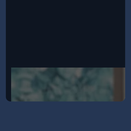
überwinden kann. Jetzt
skalieren
wir
ihren 2nd-Opinion-Ansatz global - mit
KI
.
Unser Ziel