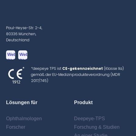
Paul-Heyse-Str. 2-4,
80336 München,
Deutschland
*deepeye TPS ist
CE-gekennzeichnet
(Klasse IIa)
gemäß der EU-Medizinprodukteverordnung (MDR
2017/745)
Lösungen für
Produkt
Ophthalmologen
Deepeye-TPS
Forscher
Forschung & Studien
An einer Studie