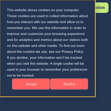
Connexion
This website stores cookies on your computer.
These cookies are used to collect information about
how you interact with our website and allow us to
remember you. We use this information in order to
improve and customize your browsing experience
and for analytics and metrics about our visitors both
on this website and other media. To find out more
about the cookies we use, see our Privacy Policy.
If you decline, your information won’t be tracked
when you visit this website. A single cookie will be
used in your browser to remember your preference
not to be tracked.
Accept
Decline
Découvrez comment
deepeye® TPS
aide les
spécialistes de la rétine à planifier un
traitement anti-VEGF - avec des
informations prédictives, la visualisation des