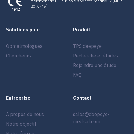
règlement de l'UE sur les dispositifs médicaux (MDR
2017/745).
Solutions pour
Produit
Ophtalmologues
TPS deepeye
Chercheurs
Recherche et études
Rejoindre une étude
FAQ
Entreprise
Contact
À propos de nous
sales@deepeye-
medical.com
Notre objectif
Notre équipe