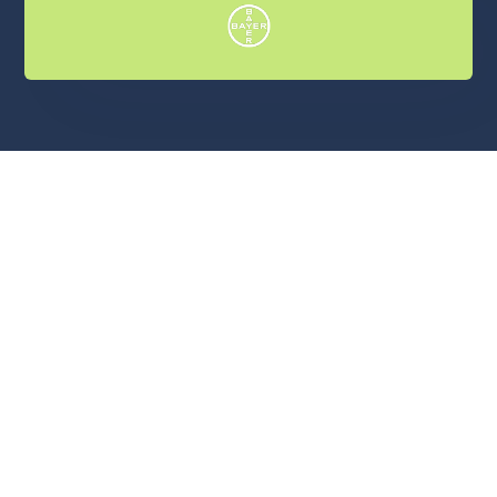
Les maladies de la rétine, une
préoccupation majeure pour la
santé mondiale