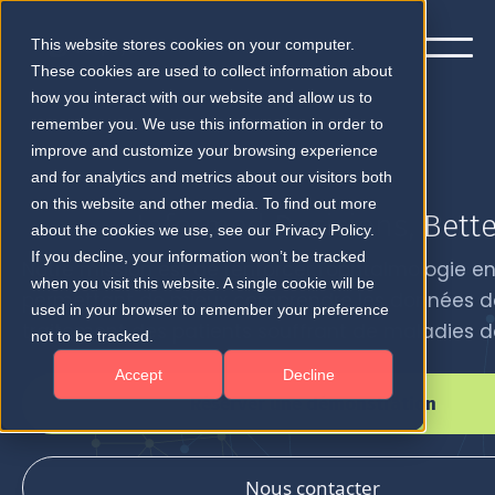
This website stores cookies on your computer.
These cookies are used to collect information about
how you interact with our website and allow us to
remember you. We use this information in order to
improve and customize your browsing experience
and for analytics and metrics about our visitors both
on this website and other media. To find out more
Informed Decisions, Bette
about the cookies we use, see our Privacy Policy.
If you decline, your information won’t be tracked
Notre mission est de renforcer l'ophtalmologie e
when you visit this website. A single cookie will be
permettant de mieux comprendre les données d
used in your browser to remember your preference
traitement des patients souffrant de maladies de
not to be tracked.
Accept
Decline
Réserver une démonstration
Nous contacter