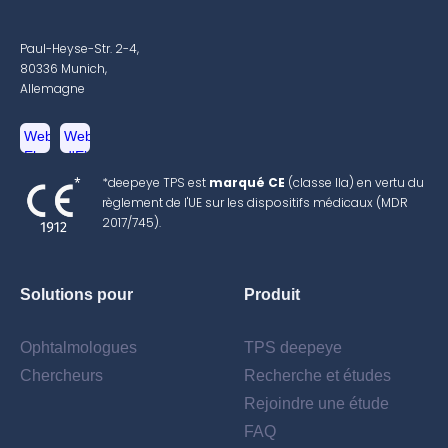
Paul-Heyse-Str. 2-4,
80336 Munich,
Allemagne
*deepeye TPS est
marqué CE
(classe IIa) en vertu du
règlement de l'UE sur les dispositifs médicaux (MDR
2017/745).
Solutions pour
Produit
Ophtalmologues
TPS deepeye
Chercheurs
Recherche et études
Rejoindre une étude
FAQ