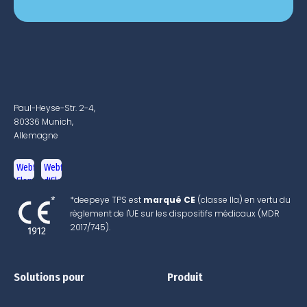
Paul-Heyse-Str. 2-4,
80336 Munich,
Allemagne
*deepeye TPS est
marqué CE
(classe IIa) en vertu du
règlement de l'UE sur les dispositifs médicaux (MDR
2017/745).
Solutions pour
Produit