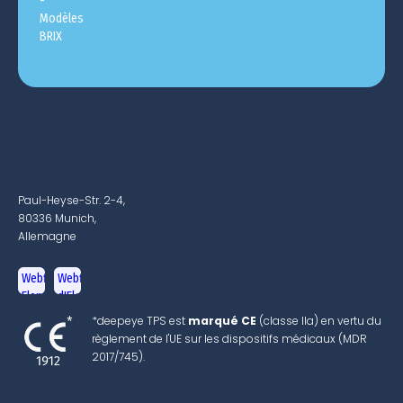
Paul-Heyse-Str. 2-4,
80336 Munich,
Allemagne
*deepeye TPS est
marqué CE
(classe IIa) en vertu du
règlement de l'UE sur les dispositifs médicaux (MDR
2017/745).