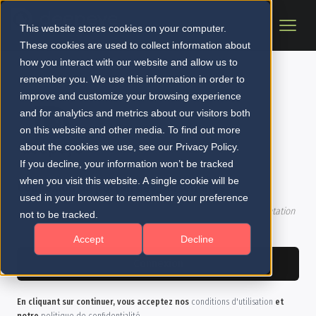
This website stores cookies on your computer.
These cookies are used to collect information about
how you interact with our website and allow us to
remember you. We use this information in order to
improve and customize your browsing experience
and for analytics and metrics about our visitors both
on this website and other media. To find out more
about the cookies we use, see our Privacy Policy.
If you decline, your information won’t be tracked
when you visit this website. A single cookie will be
Connexion au portail des partenaires
used in your browser to remember your preference
Connectez-vous pour accéder aux outils marketing, à la documentation
not to be tracked.
et au calculateur de valeur.
Accept
Decline
En cliquant sur continuer, vous acceptez nos
conditions d'utilisation
et